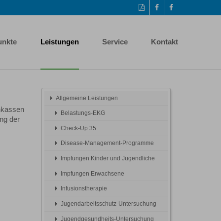
Diese
Auf
Facebook-
Seite
Facebook
Seite
als
teilen
aufrufen
PDF
unkte
Leistungen
Service
Kontakt
drucken
Allgemeine Leistungen
nkassen
Belastungs-EKG
ng der
Check-Up 35
Disease-Management-Programme
Impfungen Kinder und Jugendliche
Impfungen Erwachsene
Infusionstherapie
Jugendarbeitsschutz-Untersuchung
Jugendgesundheits-Untersuchung