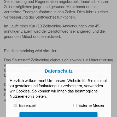
Selbstheilung und Regeneration angekurbelt. Innerhalb kurzer
Zeit ermöglichen junge und gesunde Mitochondrien eine
vermehrte Energieaufnahme in den Zellen. Dies führt zu einer
Verbesserung der Stoffwechselfunktionen.
Im Laufe einer Kur (10 Zelltraining-Anwendungen von 45-
minütiger Dauer) wird der Zellstoffwechsel angeregt und die
gesunden Mitochondrien aktiviert.
Ein Höhentraining wird simuliert.
Das Sauerstoff-Zelltraining eignet sich sowohl zur Unterstützung
von therapeutischen Anwendungen, als auch zur aktiven
Gesundheitsprävention und stellt eine sanfte, nichtinvasive
Datenschutz
Methode zur Regeneration des gesamten Organismus dar.
Herzlich willkommen! Um unsere Website für Sie optimal
Das auch als Intervall-Hypoxie-Hyperoxie-Therapie (IHHT)
zu gestalten und fortlaufend zu verbessern, verwenden
bekannte Verfahren bewirkt eine Verlangsamung der
wir Cookies. So können wir Ihnen das bestmögliche
Degeneration auf zellulärer Ebene und eine Reparatur
Nutzererlebnis bieten.
vorhandener Schäden.
Essenziell
Externe Medien