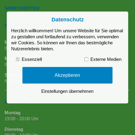
SPRECHZEITEN
Datenschutz
RODALBEN (ROSANUM)
Herzlich willkommen! Um unsere Website für Sie optimal
zu gestalten und fortlaufend zu verbessern, verwenden
Montag, Dienstag & Donnerstag
wir Cookies. So können wir Ihnen das bestmögliche
08:00 - 12:00 | 16:00 - 18:00
Nutzererlebnis bieten.
Mittwoch & Freitag
Essenziell
Externe Medien
08:00 - 12:00
Akzeptieren
Samstag
Nach Vereinbarung
Einstellungen übernehmen
KRÖPPEN
Montag
19:00 - 20:00 Uhr
Dienstag