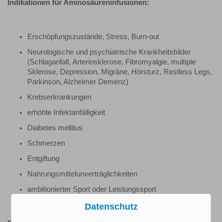
Indikationen für Aminosäureninfusionen:
Erschöpfungszustände, Stress, Burn-out
Neurologische und psychiatrische Krankheitsbilder
(Schlaganfall, Arteriosklerose, Fibromyalgie, multiple
Sklerose, Depression, Migräne, Hörsturz, Restless Legs,
Parkinson, Alzheimer Demenz)
Krebserkrankungen
erhöhte Infektanfälligkeit
Diabetes mellitus
Schmerzen
Entgiftung
Nahrungsmittelunverträglichkeiten
ambitionierter Sport oder Leistungssport
Datenschutz