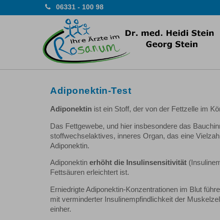
06331 - 100 98
Adiponektin-Test
Adiponektin
ist ein Stoff, der von der Fettzelle im K
Das Fettgewebe, und hier insbesondere das Bauchinnenf
stoffwechselaktives, inneres Organ, das eine Vielza
Adiponektin.
Adiponektin
erhöht die Insulinsensitivität
(Insulinem
Fettsäuren erleichtert ist.
Erniedrigte Adiponektin-Konzentrationen im Blut füh
mit verminderter Insulinempfindlichkeit der Muskelz
einher.