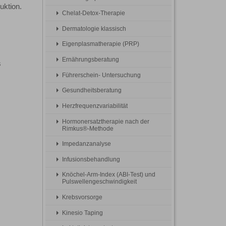
uktion.
Chelat-Detox-Therapie
Dermatologie klassisch
Eigenplasmatherapie (PRP)
Ernährungsberatung
s
Führerschein- Untersuchung
Gesundheitsberatung
Herzfrequenzvariabilität
Hormonersatztherapie nach der
Rimkus®-Methode
Impedanzanalyse
Infusionsbehandlung
Knöchel-Arm-Index (ABI-Test) und
Pulswellengeschwindigkeit
Krebsvorsorge
Kinesio Taping