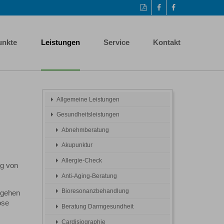
Diese
Auf
Facebook-
Seite
Facebook
Seite
als
teilen
aufrufen
PDF
unkte
Leistungen
Service
Kontakt
drucken
Allgemeine Leistungen
Gesundheitsleistungen
Abnehmberatung
Akupunktur
Allergie-Check
ng von
Anti-Aging-Beratung
Bioresonanzbehandlung
 gehen
ose
Beratung Darmgesundheit
Cardisiographie