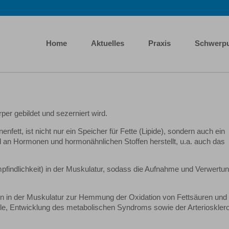
Home
Aktuelles
Praxis
Schwerp
örper gebildet und sezerniert wird.
ett, ist nicht nur ein Speicher für Fette (Lipide), sondern auch ein
hl an Hormonen und hormonähnlichen Stoffen herstellt, u.a. auch das
pfindlichkeit) in der Muskulatur, sodass die Aufnahme und Verwertu
ren in der Muskulatur zur Hemmung der Oxidation von Fettsäuren und
elle, Entwicklung des metabolischen Syndroms sowie der Arterioskler