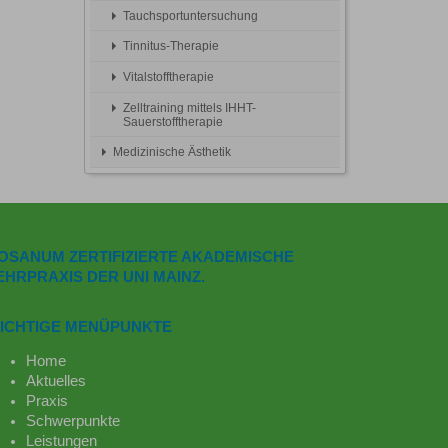
Tauchsportuntersuchung
Tinnitus-Therapie
Vitalstofftherapie
Zelltraining mittels IHHT-
Sauerstofftherapie
Medizinische Ästhetik
OSANUM ZERTIFIZIERTE AKADEMISCHE
EHRPRAXIS DER UNI MAINZ.
ICHTIGE MENÜPUNKTE
Home
Aktuelles
Praxis
Schwerpunkte
Leistungen