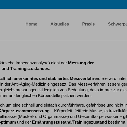
Home
Aktuelles
Praxis
Schwerp
ktrische Impedanzanalyse) dient der
Messung der
und Trainingszustandes
.
ftlich anerkanntes und etabliertes Messverfahren
. Sie wird unter
in der Anti-Aging-Medizin eingesetzt. Das Messverfahren ist sehr g
Vergleichsmessungen ist lediglich von Bedeutung, dass immer zur gle
er an der gleichen Körperstelle platziert werden.
ch um eine schnell und einfach durchführbare, gefahrlose und nicht i
 Körperzusammensetzung
– Körperfett, fettfreie Masse, extrazellulä
rzellmasse (Muskel- und Organmasse) und Gesamtkörperwasser – gi
soptimum
und der
Ernährungszustand/Trainingszustand
bestimmt.