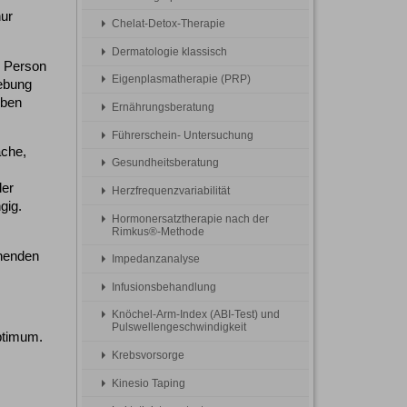
ur
Chelat-Detox-Therapie
Dermatologie klassisch
n Person
Eigenplasmatherapie (PRP)
ebung
lben
Ernährungsberatung
Führerschein- Untersuchung
ache,
Gesundheitsberatung
der
Herzfrequenzvariabilität
gig.
Hormonersatztherapie nach der
Rimkus®-Methode
henden
Impedanzanalyse
Infusionsbehandlung
Knöchel-Arm-Index (ABI-Test) und
Pulswellengeschwindigkeit
ptimum.
Krebsvorsorge
Kinesio Taping