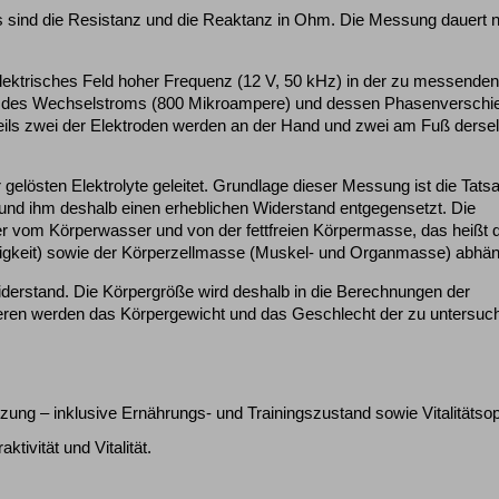
sind die Resistanz und die Reaktanz in Ohm. Die Messung dauert n
lektrisches Feld hoher Frequenz (12 V, 50 kHz) in der zu messende
) des Wechselstroms (800 Mikroampere) und dessen Phasenverschi
ls zwei der Elektroden werden an der Hand und zwei am Fuß derse
elösten Elektrolyte geleitet. Grundlage dieser Messung ist die Tats
t und ihm deshalb einen erheblichen Widerstand entgegensetzt. Die
er vom Körperwasser und von der fettfreien Körpermasse, das heißt 
sigkeit) sowie der Körperzellmasse (Muskel- und Organmasse) abhän
iderstand. Die Körpergröße wird deshalb in die Berechnungen der
ren werden das Körpergewicht und das Geschlecht der zu untersuc
ng – inklusive Ernährungs- und Trainingszustand sowie Vitalitätso
tivität und Vitalität.