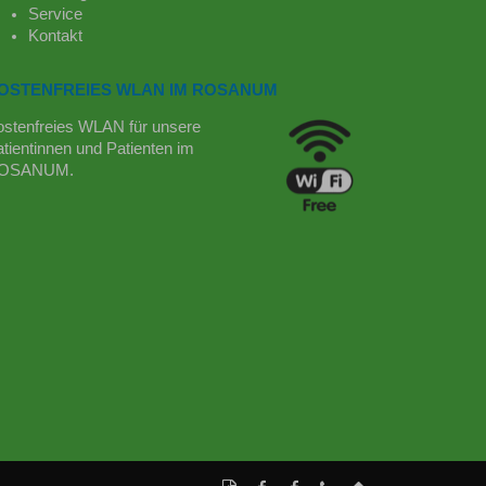
Service
Kontakt
OSTENFREIES WLAN IM ROSANUM
ostenfreies WLAN für unsere
tientinnen und Patienten im
OSANUM.
Diese
Auf
Facebook-
tel:+49(6331)
Nach