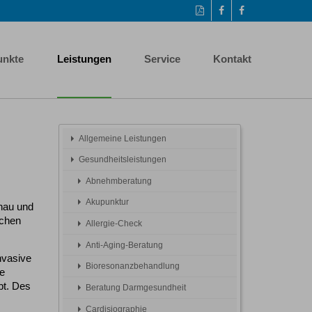
Diese
Auf
Facebook-
Seite
Facebook
Seite
als
teilen
aufrufen
PDF
unkte
Leistungen
Service
Kontakt
drucken
Allgemeine Leistungen
Gesundheitsleistungen
Abnehmberatung
Akupunktur
enau und
ichen
Allergie-Check
Anti-Aging-Beratung
nvasive
Bioresonanzbehandlung
re
bt. Des
Beratung Darmgesundheit
Cardisiographie